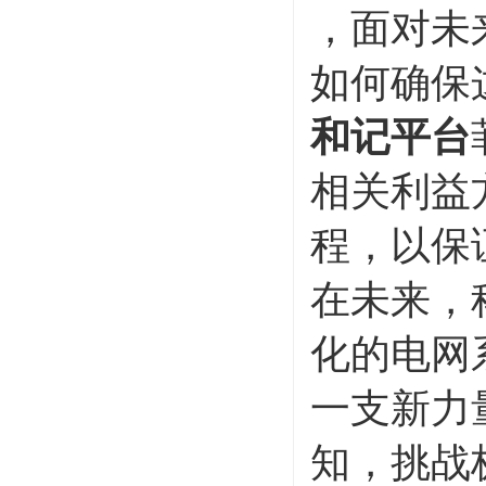
，面对未
如何确保
和记平台
相关利益
程，以保
在未来，
化的电网
一支新力
知，挑战