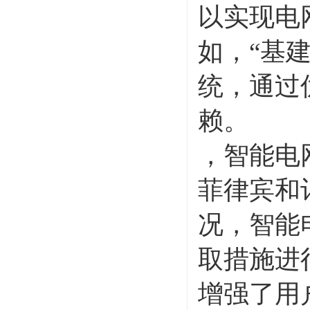
以实现电
如，“基
统，通过
赖。
，智能电
菲律宾和
况，智能
取措施进
增强了用