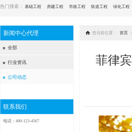
热门搜索：
基础工程
房建工程
市政工程
轨道工程
绿化工程
新闻中心代理
您当前位置：
首页
全部
菲律宾
行业资讯
公司动态
联系我们
电话：400-123-4567