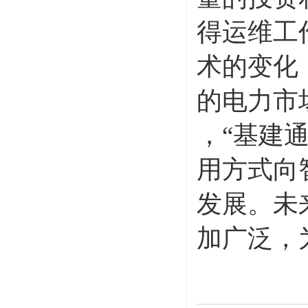
得运维工
术的变化
的电力市
，“基建
用方式向
发展。未
加广泛，