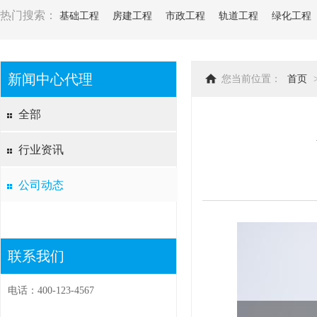
热门搜索：
基础工程
房建工程
市政工程
轨道工程
绿化工程
新闻中心代理
您当前位置：
首页
全部
行业资讯
公司动态
联系我们
电话：400-123-4567