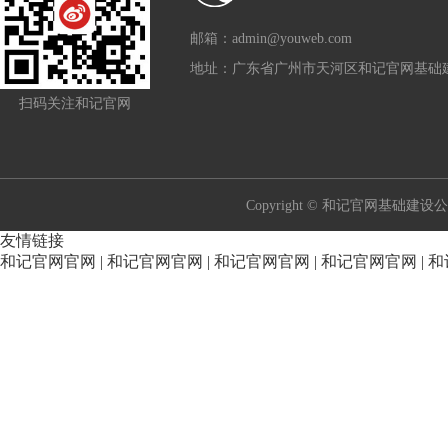
邮箱：admin@youweb.com
地址：广东省广州市天河区和记官网基础
扫码关注和记官网
Copyright © 和记官网基础建
友情链接
和记官网官网
|
和记官网官网
|
和记官网官网
|
和记官网官网
|
和