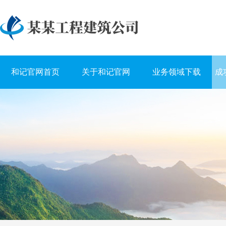
和记官网首页
关于和记官网
业务领域下载
成