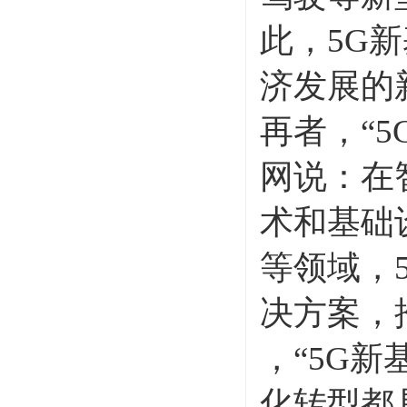
此，5G
济发展的
再者，“
网说：在
术和基础
等领域，
决方案，
，“5G
化转型都