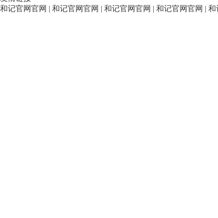
和记官网官网
|
和记官网官网
|
和记官网官网
|
和记官网官网
|
和