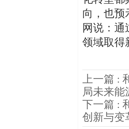
向，也预
网说：通
领域取得
上一篇 
局未来能
下一篇 
创新与变